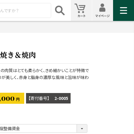
マイ
カート
カート
マイページ
検索
焼き＆焼肉
の肉質はとても柔らかく、きめ細かいことが特徴で
りが美しく、赤身と脂身の濃厚な風味と旨味が味わ
,000
商品番号
2-0005