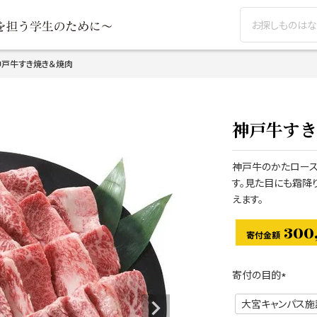
検索
神戸牛すき焼き＆焼肉
神戸牛すき
神戸牛のかたロース
す。見た目にも霜降
えます。
300
寄付の目的
(
必