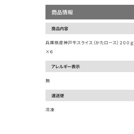
商品情報
商品内容
兵庫県産神戸牛スライス（かたロース）２００ｇ
×６
アレルギー表示
無
運送便
冷凍