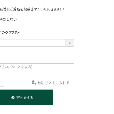
誌等にご芳名を掲載させていただきます）
(
承諾しない
必
須
)
付のクラブ名
(
必
須
)
お気に入りに登録する
寄付をする