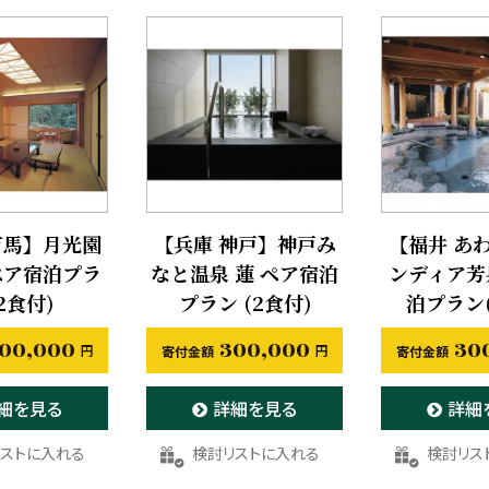
有馬】月光園
【兵庫 神戸】神戸み
【福井 あ
ペア宿泊プラ
なと温泉 蓮 ペア宿泊
ンディア芳
2食付)
プラン (2食付)
泊プラン(
00,000
300,000
30
細を見る
詳細を見る
詳細
入りに登録する
お気に入りに登録する
お気に入