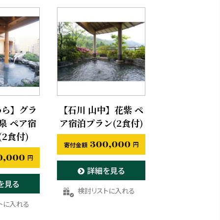
わら】グラ
【石川 山中】花紫 ペ
泉 ペア宿
ア宿泊プラン(2食付)
2食付)
300,000
0,000
詳細を見る
を見る
お気に入りに登録する
りに登録する