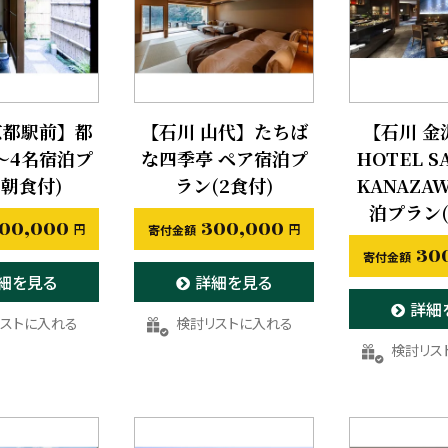
京都駅前】都
【石川 山代】たちば
【石川 金
1～4名宿泊プ
な四季亭 ペア宿泊プ
HOTEL S
(朝食付)
ラン(2食付)
KANAZA
泊プラン(
00,000
300,000
30
細を見る
詳細を見る
詳細
入りに登録する
お気に入りに登録する
お気に入