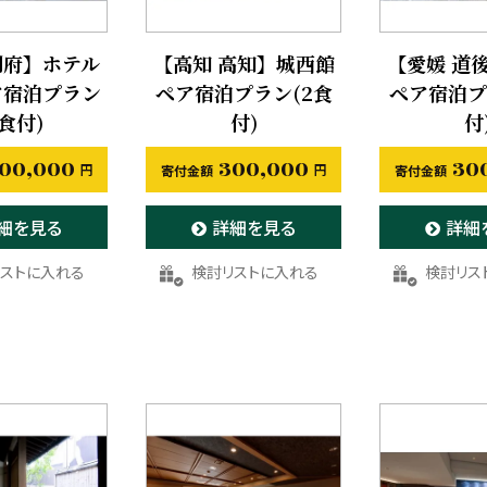
別府】ホテル
【高知 高知】城西館
【愛媛 道
ア宿泊プラン
ペア宿泊プラン(2食
ペア宿泊プ
2食付)
付)
付
00,000
300,000
30
細を見る
詳細を見る
詳細
入りに登録する
お気に入りに登録する
お気に入