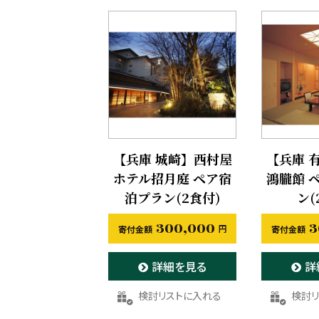
【兵庫 城崎】西村屋
【兵庫 
ホテル招月庭 ペア宿
鴻朧館 
泊プラン(2食付)
ン(
300,000
3
詳細を見る
詳
お気に入りに登録する
お気に