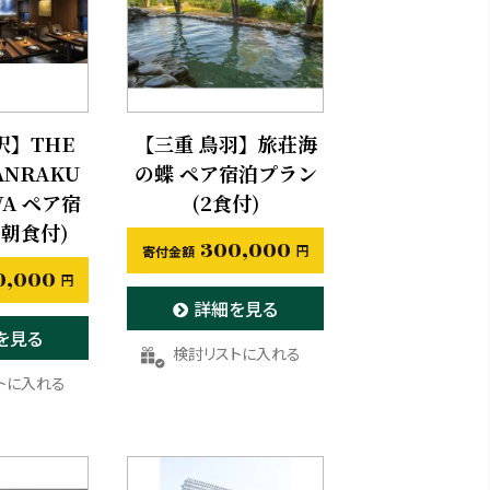
沢】THE
【三重 鳥羽】旅荘海
ANRAKU
の蝶 ペア宿泊プラン
WA ペア宿
(2食付)
朝食付)
300,000
0,000
詳細を見る
を見る
お気に入りに登録する
りに登録する