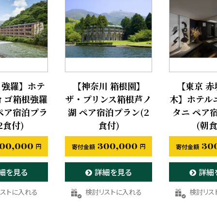
 強羅】ホテ
【神奈川 箱根園】
【東京 赤
ィゴ箱根強羅
ザ・プリンス箱根芦ノ
木】ホテル
G ペア宿泊プラ
湖 ペア宿泊プラン(2
タニ ペア
2食付)
食付)
(朝食
00,000
300,000
30
細を見る
詳細を見る
詳細
入りに登録する
お気に入りに登録する
お気に入