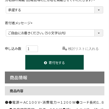
(
必
須
)
寄付者メッセージ
(
必
須
)
お気に入りに登録する
寄付をする
商品情報
商品内容
●●電源＝ＡＣ１００Ｖ・消費電力＝１２００Ｗ●コード長約１．８