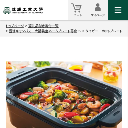
マイ
カート
カート
マイページ
トップページ
返礼品付き寄付一覧
豊洲キャンパス 大講義室ネームプレート募金
タイガー ホットプレート
検索