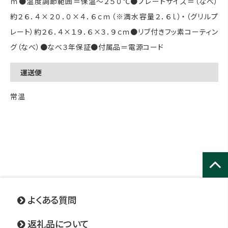
ｍ●温度調節範囲＝保温～２５０℃●プレートサイズ＝（なべ）
約２６．４×２０．０×４．６ｃｍ（※満水容量２．６ｌ）・（グリルプ
レート）約２６．４×１９．６×３．９ｃｍ●リブ付きフッ素コーティン
グ（なべ）●なべ３年保証●付属品＝電源コード
運送便
常温
ページ
トップ
よくある質問
へ
返礼品について