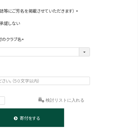
誌等にご芳名を掲載させていただきます）
(
承諾しない
必
須
)
付のクラブ名
(
必
須
)
お気に入りに登録する
寄付をする