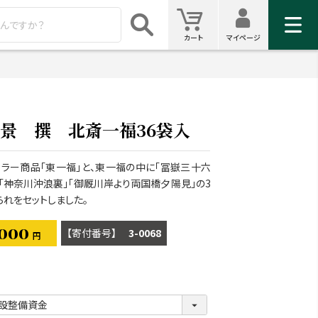
マイ
カート
カート
マイページ
検索
景 撰 北斎一福36袋入
ラー商品「東一福」と、東一福の中に「冨嶽三十六
」「神奈川沖浪裏」「御厩川岸より両国橋夕陽見」の3
られをセットしました。
,000
商品番号
3-0068