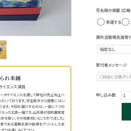
須
)
芳名録の掲載（広報
承諾する
課外活動等支援寄
寄付者メッセージ
られ本鋪
サイエンス演習
データサイエンスを通して弊社の売上向上へ
ただいております。学生視点から提案にはい
ります。今回お届けするのは、一袋に７つの
が入った北斎一福です。山形県の契約農家産
ち米を使い、その他素材にもこだわりました。
家である葛飾北斎の絵柄をプリントしたあ
。ぜひお楽しみください。