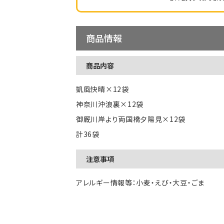
商品情報
商品内容
凱風快晴×12袋
神奈川沖浪裏×12袋
御厩川岸より両国橋夕陽見×12袋
計36袋
注意事項
アレルギー情報等：小麦・えび・大豆・ごま