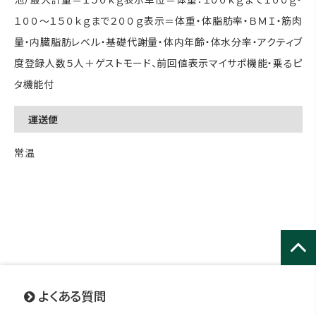
１００～１５０ｋｇまで２００ｇ表示＝体重・体脂肪率・ＢＭＩ・筋肉
量・内臓脂肪レベル・基礎代謝量・体内年齢・体水分率・アクティブ
度登録人数５人＋ゲストモード、前回値表示マイサポ機能・乗るピ
タ機能付
運送便
常温
ページ
トップ
よくある質問
へ