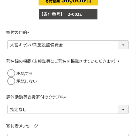
30,000
商品番号
2-0022
寄付の目的
(
必
須
)
芳名録の掲載（広報誌等にご芳名を掲載させていただきます）
(
承諾する
必
承諾しない
須
)
課外活動等支援寄付のクラブ名
(
必
須
)
寄付者メッセージ