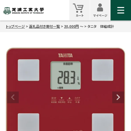
マイ
カート
カート
マイページ
トップページ
返礼品付き寄付一覧
30,000円
タニタ 体組成計
検索