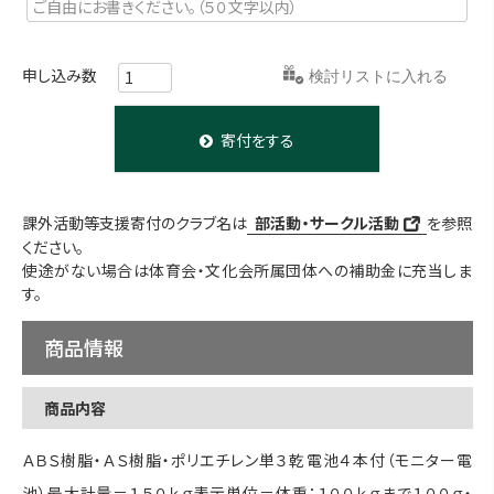
お気に入りに登録する
寄付をする
課外活動等支援寄付のクラブ名は
部活動・サークル活動
を参照
ください。
使途がない場合は体育会・文化会所属団体への補助金に充当しま
す。
商品情報
商品内容
ＡＢＳ樹脂・ＡＳ樹脂・ポリエチレン単３乾電池４本付（モニター電
池）最大計量＝１５０ｋｇ表示単位＝体重：１００ｋｇまで１００ｇ・