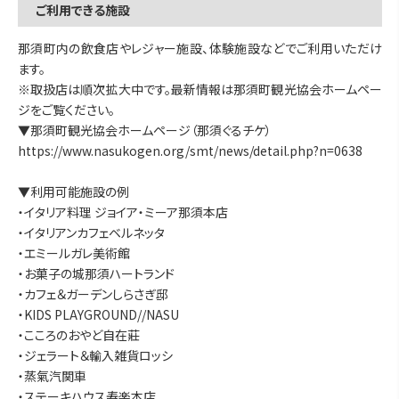
ご利用できる施設
那須町内の飲食店やレジャー施設、体験施設などでご利用いただけ
ます。
※取扱店は順次拡大中です。最新情報は那須町観光協会ホームペー
ジをご覧ください。
▼那須町観光協会ホームページ（那須ぐるチケ）
https://www.nasukogen.org/smt/news/detail.php?n=0638
▼利用可能施設の例
・イタリア料理 ジョイア・ミーア那須本店
・イタリアンカフェベルネッタ
・エミールガレ美術館
・お菓子の城那須ハートランド
・カフェ＆ガーデンしらさぎ邸
・KIDS PLAYGROUND//NASU
・こころのおやど自在莊
・ジェラート＆輸入雑貨ロッシ
・蒸氣汽関車
・ステーキハウス寿楽本店