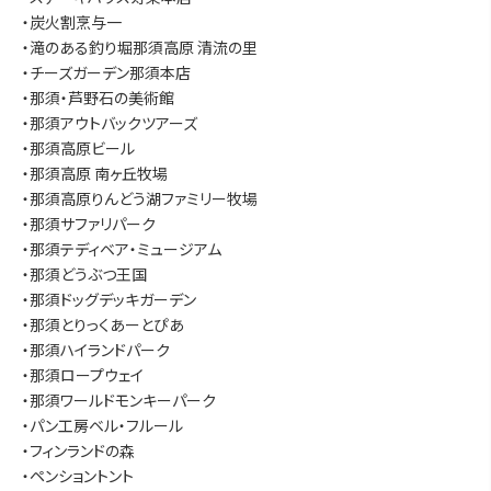
・炭火割烹与一
・滝のある釣り堀那須高原 清流の里
・チーズガーデン那須本店
・那須・芦野石の美術館
・那須アウトバックツアーズ
・那須高原ビール
・那須高原 南ヶ丘牧場
・那須高原りんどう湖ファミリー牧場
・那須サファリパーク
・那須テディベア・ミュージアム
・那須どうぶつ王国
・那須ドッグデッキガーデン
・那須とりっくあーとぴあ
・那須ハイランドパーク
・那須ロープウェイ
・那須ワールドモンキーパーク
・パン工房ベル・フルール
・フィンランドの森
・ペンショントント