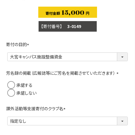
15,000
商品番号
3-0149
寄付の目的
(
必
須
)
芳名録の掲載（広報誌等にご芳名を掲載させていただきます）
(
承諾する
必
承諾しない
須
)
課外活動等支援寄付のクラブ名
(
必
須