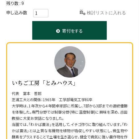
残り数
9
お気に入りに登録する
寄付をする
いちご工房「とみハウス」
代表 富本 哲郎
芝浦工大との関係：1965年 工学部電気工学科卒
大学時は、1年次から４年間卓球部に所属し、7部から3部までの連続優勝
を体験した。専門分野では制御分野(特に温度制御)に興味を深め、古田
教授に大変お世話になりました。
当園では、「わかば農法」を活用して、イチゴ作りに取り組んでいます。「わ
かば農法」とは上質な有機物を植物が吸収しやすい状態にし、微生物や
酵素をプラスすることで土壌を生き返らせ、健全で病気に強い農作物を作